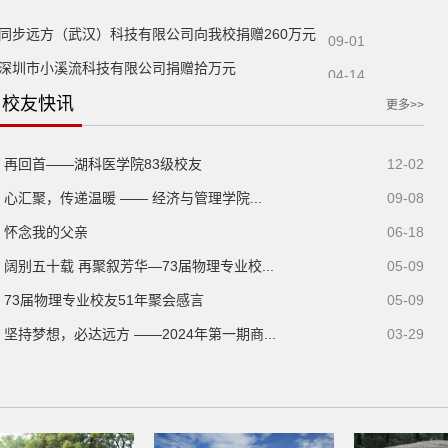
同步远方（武汉）科技有限公司向我校捐赠260万元
09-01
深圳市小溪流科技有限公司捐赠拾万元
04-14
朱辛昕向我校无偿捐赠70万元
校友快讯
03-18
更多>>
孙伟强向我校无偿捐赠80万元
03-18
咸宁市青少年视力低下防控中心向我校无偿捐赠5万元
再回首——湖科医学院83级校友
12-02
01-07
武汉铭龙信息技术有限公司向我校无偿捐赠60万元
心汇聚，传递温暖 —— 经济与管理学院...
09-08
01-06
武汉白洞信息技术有限公司向我校捐赠人民币90万元
怀念我的父亲
06-18
12-05
武汉浦中科技有限公司向我校无偿捐赠50万元
阔别五十载 再聚叙芳华—73届物理专业校...
05-09
08-16
武汉特安益工程有限公司向我校无偿捐赠10万元
73届物理专业校友51年聚会感言
05-09
08-07
武汉爱瑞迪科技有限公司向我校捐赠200万元
坚持梦想，必达远方 ——2024年第一期商...
03-29
07-14