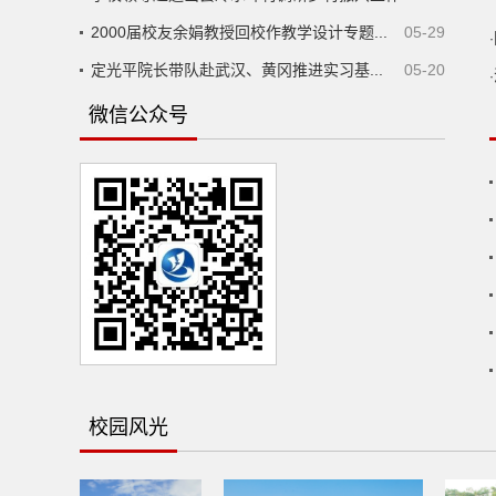
2000届校友余娟教授回校作教学设计专题...
05-29
·
定光平院长带队赴武汉、黄冈推进实习基...
05-20
·
·
微信公众号
·
·
·
·
·
·
·
校园风光